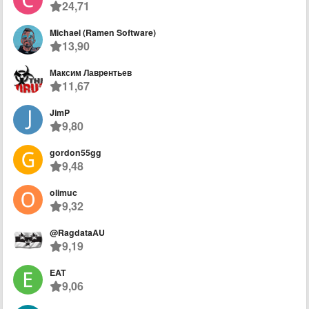
24,71
Michael (Ramen Software)
13,90
Максим Лаврентьев
11,67
JimP
9,80
gordon55gg
9,48
olimuc
9,32
@RagdataAU
9,19
EAT
9,06