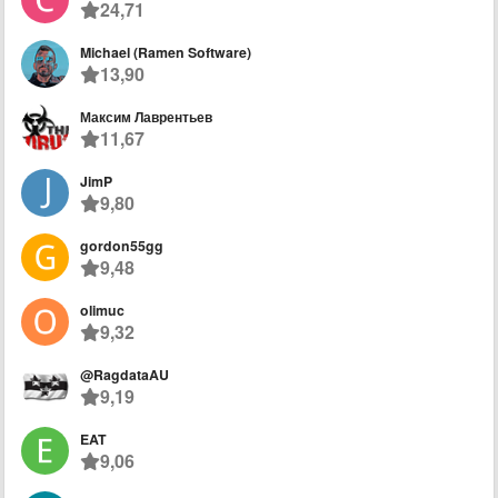
24,71
Michael (Ramen Software)
13,90
Максим Лаврентьев
11,67
JimP
9,80
gordon55gg
9,48
olimuc
9,32
@RagdataAU
9,19
EAT
9,06