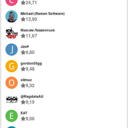
24,71
Michael (Ramen Software)
13,90
Максим Лаврентьев
11,67
JimP
9,80
gordon55gg
9,48
olimuc
9,32
@RagdataAU
9,19
EAT
9,06