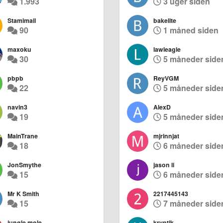
1.993
3 uger siden
Stamimail
bakelite
90
1 måned siden
maxoku
lawleagle
30
5 måneder side
pbpb
ReyVGM
22
5 måneder side
navin3
AlexD
19
5 måneder side
MainTrane
mjrinnjat
18
6 måneder side
JonSmythe
jason li
15
6 måneder side
Mr K Smith
2217445143
15
7 måneder side
jungle mole
kryptik