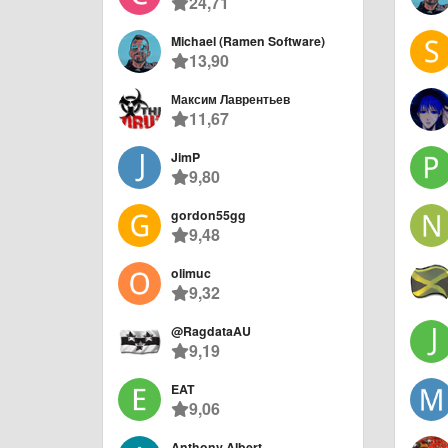
24,71
Michael (Ramen Software)
13,90
Максим Лаврентьев
11,67
JimP
9,80
gordon55gg
9,48
olimuc
9,32
@RagdataAU
9,19
EAT
9,06
Anthony Albert