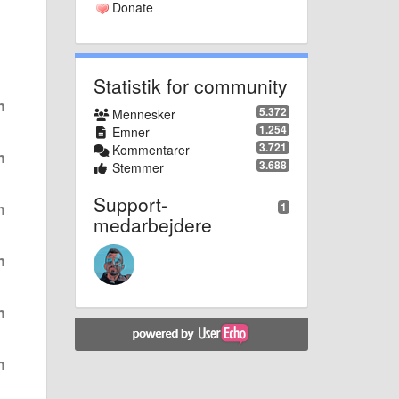
Donate
Statistik for community
n
5.372
Mennesker
1.254
Emner
3.721
Kommentarer
n
3.688
Stemmer
Support-
1
n
medarbejdere
n
n
n