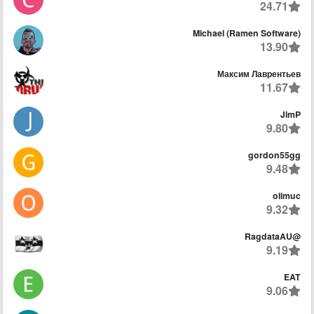
24.71
Michael (Ramen Software)
13.90
Максим Лаврентьев
11.67
JimP
9.80
gordon55gg
9.48
olimuc
9.32
@RagdataAU
9.19
EAT
9.06