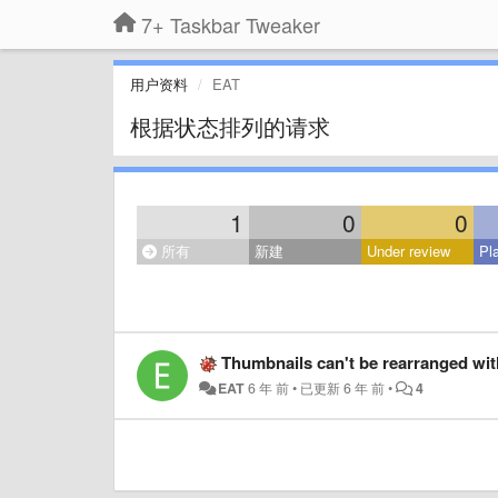
7+ Taskbar Tweaker
用户资料
EAT
根据状态排列的请求
1
0
0
所有
新建
Under review
Pl
Thumbnails can't be rearranged wit
EAT
6 年 前
•
已更新
6 年 前
•
4