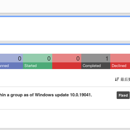
0
0
0
1
anned
Started
Completed
Declined
最后
hin a group as of Windows update 10.0.19041.
Fixed