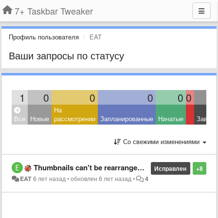
7+ Taskbar Tweaker
Профиль пользователя
EAT
Ваши запросы по статусу
1
0
0
0
0
0
На
Все
Новые
рассмотрении
Запланированные
Начатые
Завер
Со свежими изменениями
Thumbnails can't be rearranged within a group as of Windows update 10.0.19041.
Исправлен
+8
EAT
6 лет назад
•
обновлен
6 лет назад
•
4