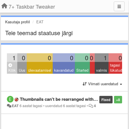
7+ Taskbar Tweaker
Kasutaja profiil
EAT
Teie teemad staatuse järgi
1
0
0
0
0
0
1
0
tagasi
Kõik
Uus
ülevaatamisel
kavandatud
Started
valmis
lükatud
Viimati uuendatud
Thumbnails can't be rearranged within a group as of Windows update 10.0.19041.
Fixed
+8
EAT
6 aastat tagasi
•
uuendatud
6 aastat tagasi
•
4