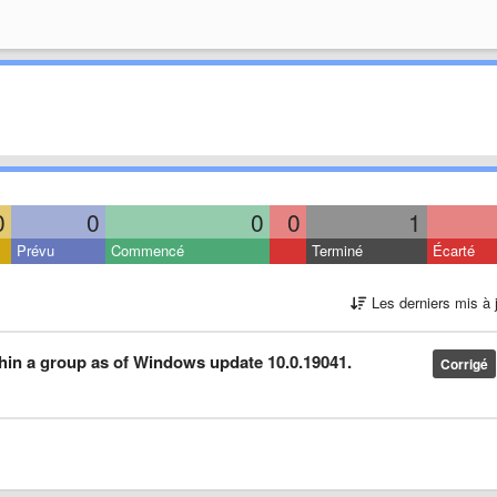
0
0
0
0
1
Prévu
Commencé
Terminé
Écarté
Les derniers mis à 
hin a group as of Windows update 10.0.19041.
Corrigé