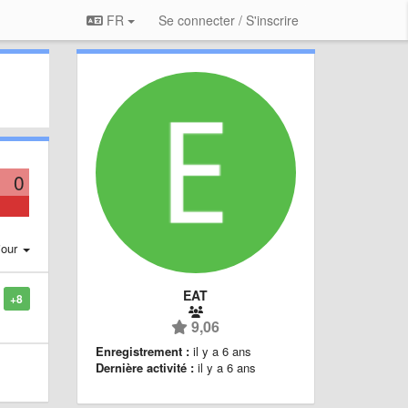
FR
Se connecter / S'inscrire
0
jour
EAT
+8
9,06
Enregistrement :
il y a 6 ans
Dernière activité :
il y a 6 ans