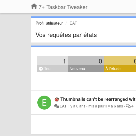
7+ Taskbar Tweaker
Profil utilisateur
EAT
Vos requêtes par états
1
0
Tout
Nouveau
À l'étude
Thumbnails can't be rearranged wit
EAT
il y a 6 ans
•
mis à jour
il y a 6 ans
•
4