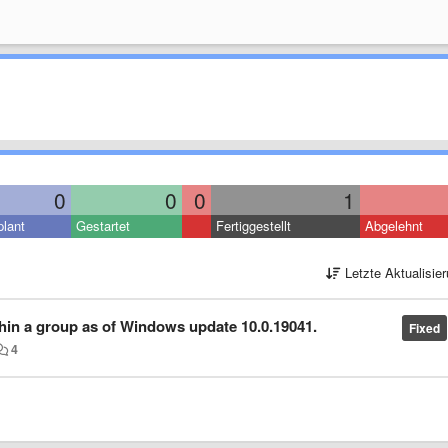
0
0
0
1
lant
Gestartet
Fertiggestellt
Abgelehnt
Letzte Aktualisie
hin a group as of Windows update 10.0.19041.
Fixed
4