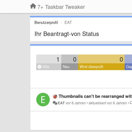
7+ Taskbar Tweaker
Benutzerprofil
EAT
Ihr Beantragt-von Status
1
0
0
Alle
Neu
Wird überprüft
Gep
Thumbnails can't be rearranged wit
EAT
vor 6 Jahren
•
aktualisiert
vor 6 Jahren
•