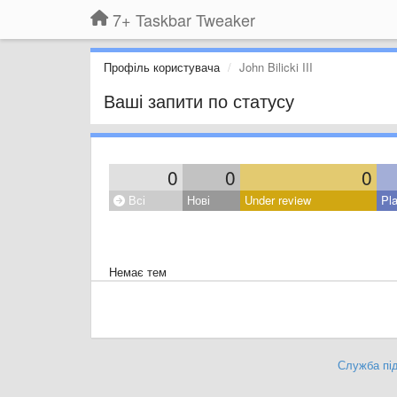
7+ Taskbar Tweaker
Профіль користувача
John Bilicki III
Ваші запити по статусу
0
0
0
Всі
Нові
Under review
Pl
Немає тем
Служба під