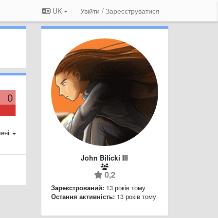
UK
Увійти / Зареєструватися
0
ені
John Bilicki III
0,2
Зареєстрований:
13 років тому
Остання активність:
13 років тому