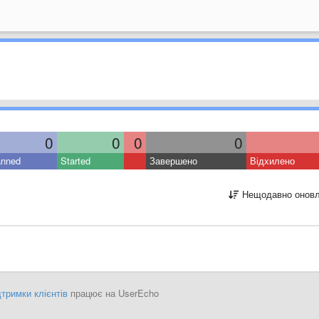
0
0
0
0
anned
Started
Завершено
Відхилено
Нещодавно оновл
тримки клієнтів
працює на UserEcho