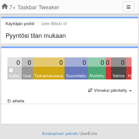
7+ Taskbar Tweaker
Käyttäjän profiili
John Bilicki III
Pyyntösi tilan mukaan
0
0
0
0
0
0
0
Kaikki
Uusi
Tarkastuksessa
Suunniteltu
Aloitettu
Valmis
Hylätt
Viimeksi päivitetty
Ei aiheita
Asiakastuen palvelu
UserEcho