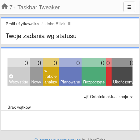
7+ Taskbar Tweaker
Profil użytkownika
John Bilicki III
Twoje zadania wg statusu
0
0
0
0
0
0
0
w
trakcie
Wszystkie
Nowy
analizy
Planowane
Rozpoczęte
Ukończony
O
Ostatnia aktualizacja
Brak wątków
Customer support service
by UserEcho