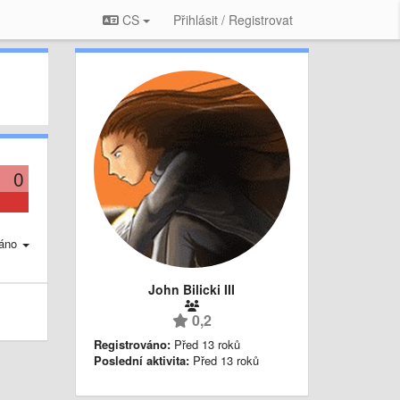
CS
Přihlásit / Registrovat
0
áno
John Bilicki III
0,2
Registrováno:
Před 13 roků
Poslední aktivita:
Před 13 roků