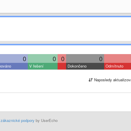
0
0
0
0
nováno
V řešení
Dokončeno
Odmítnuto
Naposledy aktualizov
 zákaznické podpory
by UserEcho