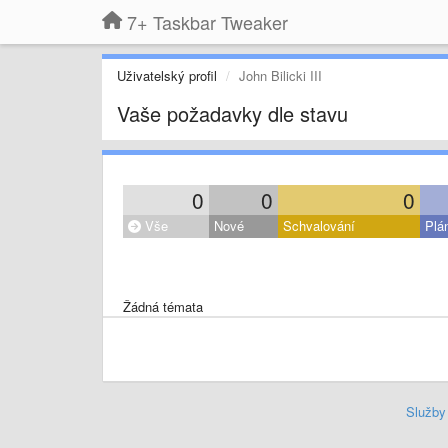
7+ Taskbar Tweaker
Uživatelský profil
John Bilicki III
Vaše požadavky dle stavu
0
0
0
Vše
Nové
Schvalování
Plá
Žádná témata
Služby