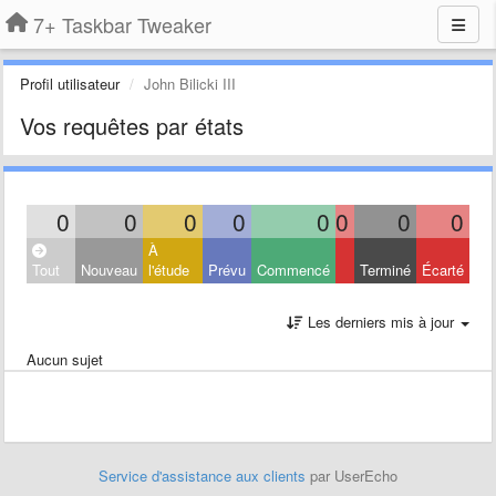
7+ Taskbar Tweaker
Profil utilisateur
John Bilicki III
Vos requêtes par états
0
0
0
0
0
0
0
0
À
Tout
Nouveau
l'étude
Prévu
Commencé
Terminé
Écarté
Les derniers mis à jour
Aucun sujet
Service d'assistance aux clients
par UserEcho