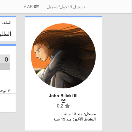
تسجيل الدخول/تسجيل
AR
الملف 
الطل
0
لا توج
John Bilicki III
0,2
مسجل:
منذ 13 سنة
النشاط الأخير:
منذ 13 سنة