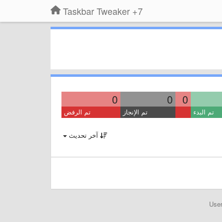
7+ Taskbar Tweaker
0
0
0
تم البدء
تم الإنجاز
تم الرفض
آخر تحديث