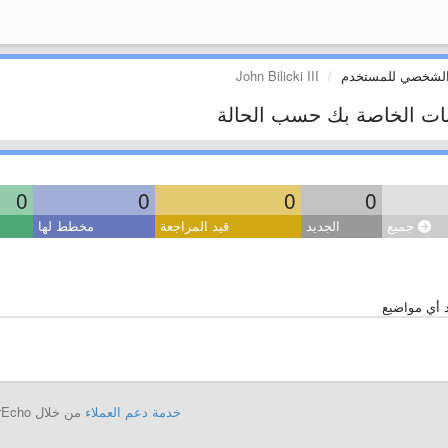
الشخصي للمستخدم
John Bilicki III
بات الخاصة بك حسب الحالة
0
0
0
0
جميع
الجديد
قيد المراجعة
مخطط لها
د أي مواضيع
خدمة دعم العملاء
من خلال UserEcho