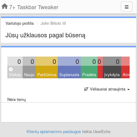
7+ Taskbar Tweaker
Vartotojo profilis
John Bilicki III
Jūsų užklausos pagal būseną
0
0
0
0
0
0
0
Viskas
Nauja
Peržiūrima
Suplanuota
Pradėta
Įvykdyta
Atmest
Vėliausiai atnaujinta
Nėra temų
Klientų aptarnavimo paslaugos
teikia UserEcho