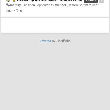
martixy
3 år siden
•
oppdatert av
Michael (Ramen Software)
3 år
siden
•
6
Leveres
av UserEcho