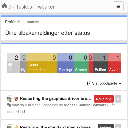
7+ Taskbar Tweaker
Profilside
martixy
Dine tilbakemeldinger etter status
2
0
0
0
0
0
1
1
Under
Alle
Ny
anmeldelse
Planlagt
Started
Fullført
Avvist
Sist oppdaterte
Restarting the graphics driver breaks right click menu on second monitor taskbar
Not a bug
0
martixy
3 år siden
•
oppdatert av
Michael (Ramen Software)
3 år
siden
•
3
Restoring the standard menu doesn't work on newer 7tt versions with StartIsBack
Fullført
0