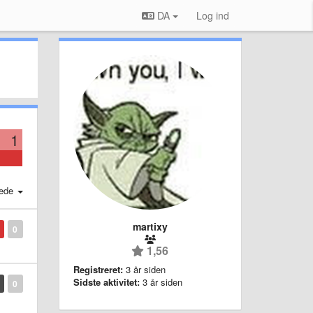
DA
Log ind
1
ede
martixy
0
1,56
Registreret:
3 år siden
Sidste aktivitet:
3 år siden
0