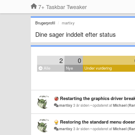
7+ Taskbar Tweaker
Brugerprofil
martixy
Dine sager inddelt efter status
2
0
Alle
Nye
Under vurdering
Restarting the graphics driver brea
martixy
3 år siden
•
opdateret af
Michael (Ra
Restoring the standard menu doesn'
martixy
3 år siden
•
opdateret af
Michael (Ra