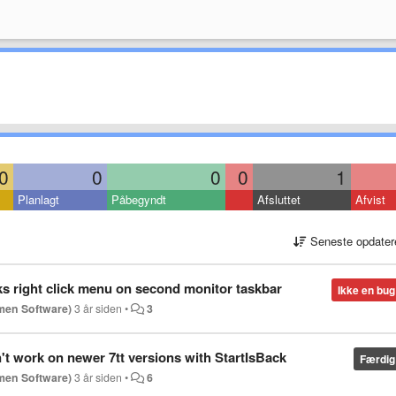
0
0
0
0
1
Planlagt
Påbegyndt
Afsluttet
Afvist
Seneste opdater
ks right click menu on second monitor taskbar
Ikke en bug
men Software)
3 år siden
•
3
t work on newer 7tt versions with StartIsBack
Færdig
men Software)
3 år siden
•
6