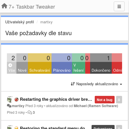
7+ Taskbar Tweaker
Uživatelský profil
martixy
Vaše požadavky dle stavu
2
0
0
0
0
0
1
V
Vše
Nové
Schvalování
Plánováno
řešení
Dokončeno
Odmítnut
Naposledy aktualizováno
Restarting the graphics driver breaks right click menu on second monitor taskbar
Not a bug
0
martixy
Před 3 roky
•
aktualizováno od
Michael (Ramen Software)
Před 3 roky
•
3
Restoring the standard menu doesn't work on newer 7tt versions with StartIsBack
Dokončeno
0