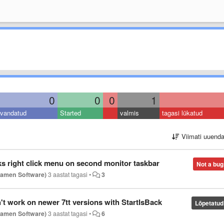
0
0
0
1
vandatud
Started
valmis
tagasi lükatud
Viimati uuend
ks right click menu on second monitor taskbar
Not a bug
Ramen Software)
3 aastat tagasi
•
3
t work on newer 7tt versions with StartIsBack
Lõpetatud
Ramen Software)
3 aastat tagasi
•
6