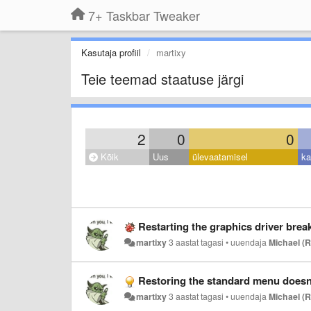
7+ Taskbar Tweaker
Kasutaja profiil
martixy
Teie teemad staatuse järgi
2
0
0
Kõik
Uus
ülevaatamisel
ka
Restarting the graphics driver brea
martixy
3 aastat tagasi
•
uuendaja
Michael (
Restoring the standard menu doesn'
martixy
3 aastat tagasi
•
uuendaja
Michael (