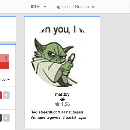
ET
Logi sisse / Registreeri
1
atud
martixy
0
1,56
Registreeritud:
3 aastat tagasi
Viimane tegevus:
3 aastat tagasi
0