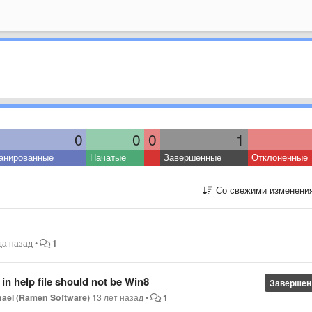
0
0
0
1
анированные
Начатые
Завершенные
Отклоненные
Со свежими изменени
да назад
•
1
n help file should not be Win8
Завершен
hael (Ramen Software)
13 лет назад
•
1