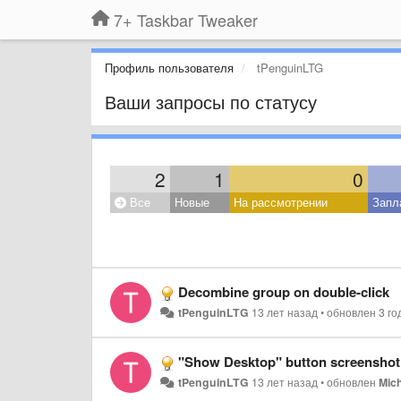
7+ Taskbar Tweaker
Профиль пользователя
tPenguinLTG
Ваши запросы по статусу
2
1
0
Все
Новые
На рассмотрении
Запл
Decombine group on double-click
tPenguinLTG
13 лет назад
•
обновлен
3 го
"Show Desktop" button screenshot i
tPenguinLTG
13 лет назад
•
обновлен
Mic