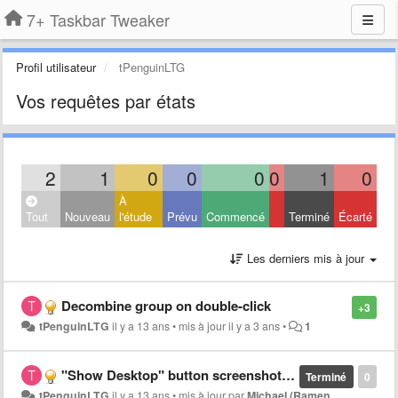
7+ Taskbar Tweaker
Profil utilisateur
tPenguinLTG
Vos requêtes par états
2
1
0
0
0
0
1
0
À
Tout
Nouveau
l'étude
Prévu
Commencé
Terminé
Écarté
Les derniers mis à jour
Decombine group on double-click
+3
tPenguinLTG
il y a 13 ans
•
mis à jour
il y a 3 ans
•
1
"Show Desktop" button screenshot in help file should not be Win8
Terminé
0
tPenguinLTG
il y a 13 ans
•
mis à jour par
Michael (Ramen