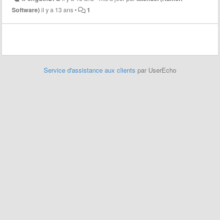
Software)
il y a 13 ans
•
1
Service d'assistance aux clients
par UserEcho