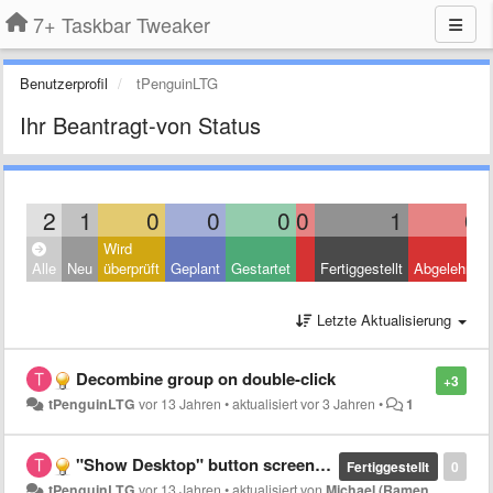
7+ Taskbar Tweaker
Benutzerprofil
tPenguinLTG
Ihr Beantragt-von Status
2
1
0
0
0
0
1
0
Wird
Alle
Neu
überprüft
Geplant
Gestartet
Fertiggestellt
Abgelehnt
Letzte Aktualisierung
Decombine group on double-click
+3
tPenguinLTG
vor 13 Jahren
•
aktualisiert
vor 3 Jahren
•
1
"Show Desktop" button screenshot in help file should not be Win8
Fertiggestellt
0
tPenguinLTG
vor 13 Jahren
•
aktualisiert von
Michael (Ramen