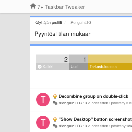
7+ Taskbar Tweaker
Käyttäjän profiili
tPenguinLTG
Pyyntösi tilan mukaan
2
1
Kaikki
Uusi
Tarkastuksessa
Decombine group on double-click
tPenguinLTG
13 vuodet sitten
•
päivitetty
3 v
"Show Desktop" button screenshot i
tPenguinLTG
13 vuodet sitten
•
pävittänyt
Mi