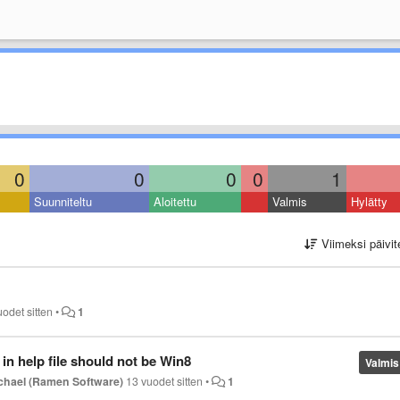
0
0
0
0
1
Suunniteltu
Aloitettu
Valmis
Hylätty
Viimeksi päivit
uodet sitten
•
1
n help file should not be Win8
Valmis
chael (Ramen Software)
13 vuodet sitten
•
1