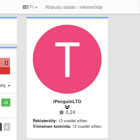
FI
Kirjaudu sisään / rekisteröidy
0
etty
tPenguinLTG
+3
0,24
Rekisteröity:
13 vuodet sitten
Viimeinen toiminta:
13 vuodet sitten
0