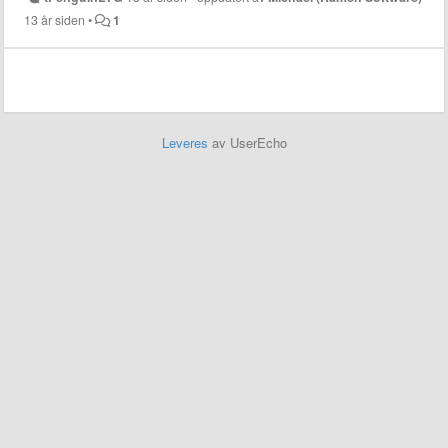
13 år siden
•
1
Leveres
av UserEcho