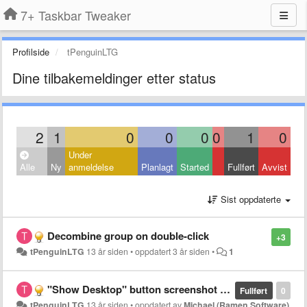
7+ Taskbar Tweaker
Profilside
tPenguinLTG
Dine tilbakemeldinger etter status
2
1
0
0
0
0
1
0
Under
Alle
Ny
anmeldelse
Planlagt
Started
Fullført
Avvist
Sist oppdaterte
Decombine group on double-click
+3
tPenguinLTG
13 år siden
•
oppdatert
3 år siden
•
1
"Show Desktop" button screenshot in help file should not be Win8
Fullført
0
tPenguinLTG
13 år siden
•
oppdatert av
Michael (Ramen Software)