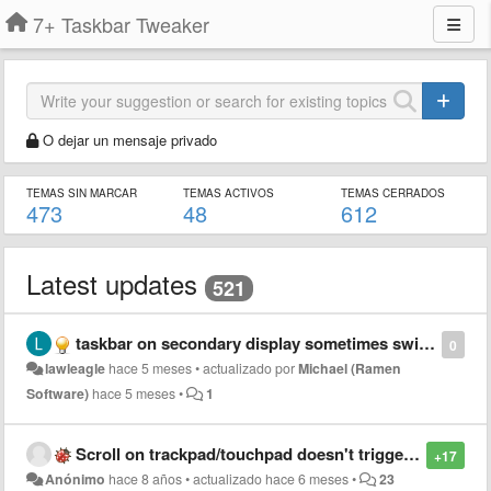
7+ Taskbar Tweaker
O dejar un mensaje privado
TEMAS SIN MARCAR
TEMAS ACTIVOS
TEMAS CERRADOS
473
48
612
Latest updates
521
taskbar on secondary display sometimes switches to primary display
0
lawleagle
hace 5 meses
•
actualizado por
Michael (Ramen
Software)
hace 5 meses
•
1
Scroll on trackpad/touchpad doesn't trigger mouse wheel options
+17
Anónimo
hace 8 años
•
actualizado
hace 6 meses
•
23