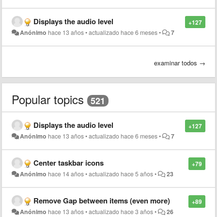
Displays the audio level
+127
Anónimo
hace 13 años
•
actualizado
hace 6 meses
•
7
examinar todos →
Popular topics
521
Displays the audio level
+127
Anónimo
hace 13 años
•
actualizado
hace 6 meses
•
7
Center taskbar icons
+79
Anónimo
hace 14 años
•
actualizado
hace 5 años
•
23
Remove Gap between items (even more)
+89
Anónimo
hace 13 años
•
actualizado
hace 3 años
•
26