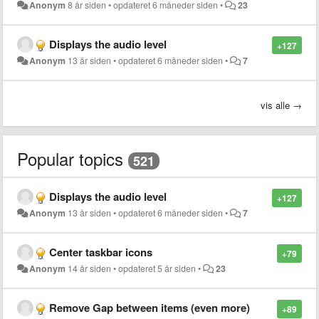
Anonym
8 år siden
•
opdateret
6 måneder siden
•
23
Displays the audio level
+127
Anonym
13 år siden
•
opdateret
6 måneder siden
•
7
vis alle →
Popular topics
521
Displays the audio level
+127
Anonym
13 år siden
•
opdateret
6 måneder siden
•
7
Center taskbar icons
+79
Anonym
14 år siden
•
opdateret
5 år siden
•
23
Remove Gap between items (even more)
+89