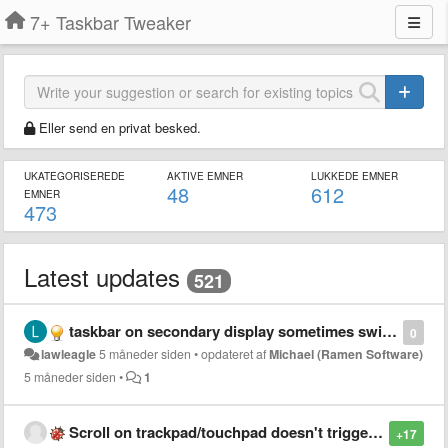
7+ Taskbar Tweaker
Eller send en privat besked.
UKATEGORISEREDE
AKTIVE EMNER
LUKKEDE EMNER
48
612
EMNER
473
Latest updates
521
taskbar on secondary display sometimes switches to primary display
0
lawleagle
5 måneder siden
•
opdateret af
Michael (Ramen Software)
5 måneder siden
•
1
Scroll on trackpad/touchpad doesn't trigger mouse wheel options
+17