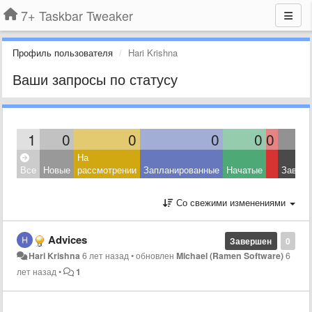
7+ Taskbar Tweaker
Профиль пользователя
Hari Krishna
Ваши запросы по статусу
1
0
0
0
0
0
На
Все
Новые
рассмотрении
Запланированные
Начатые
Завер
Со свежими изменениями
Advices
Завершен
0
Hari Krishna
6 лет назад
•
обновлен
Michael (Ramen Software)
6
лет назад
•
1