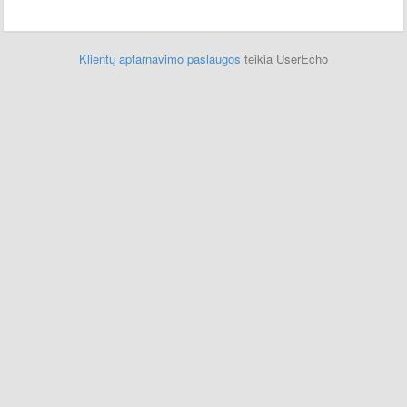
Klientų aptarnavimo paslaugos
teikia UserEcho