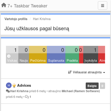
7+ Taskbar Tweaker
Vartotojo profilis
Hari Krishna
Jūsų užklausos pagal būseną
1
0
0
0
0
0
1
Viskas
Nauja
Peržiūrima
Suplanuota
Pradėta
Įvykdyta
Atmest
Vėliausiai atnaujinta
Advices
Baigta
0
Hari Krishna
prieš 6 metų
•
atnaujino
Michael (Ramen Software)
prieš 6 metų
•
1