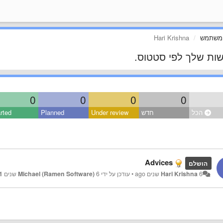
 משתמש
Hari Krishna
ות שלך לפי סטטוס.
0
0
0
0
הכל
חדש
Under review
Planned
rted
Advices
הושלם
6 שנים ago
Hari Krishna
•
עודכן על ידי
6 שנים ago
Michael (Ramen Software)
1