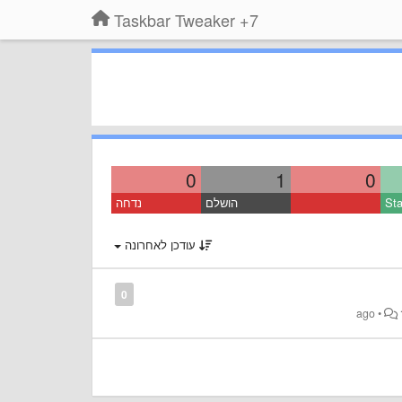
7+ Taskbar Tweaker
0
1
0
Sta
הושלם
נדחה
עודכן לאחרונה
0
•