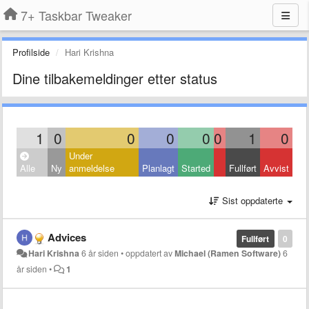
7+ Taskbar Tweaker
Profilside
Hari Krishna
Dine tilbakemeldinger etter status
1
0
0
0
0
0
1
0
Under
Alle
Ny
anmeldelse
Planlagt
Started
Fullført
Avvist
Sist oppdaterte
Advices
Fullført
0
Hari Krishna
6 år siden
•
oppdatert av
Michael (Ramen Software)
6
år siden
•
1