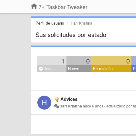
7+ Taskbar Tweaker
Perfil de usuario
Hari Krishna
Sus solicitudes por estado
1
0
0
Todo
Nuevo
En revisión
P
Advices
Hari Krishna
hace 6 años
•
actualizado por
M