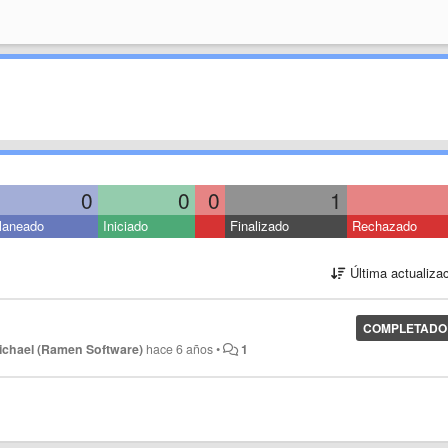
0
0
0
1
laneado
Iniciado
Finalizado
Rechazado
Última actualiza
COMPLETADO
ichael (Ramen Software)
hace 6 años
•
1