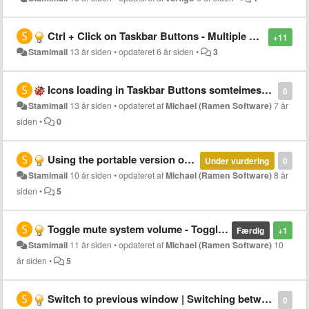
Ctrl + Click on Taskbar Buttons - Multiple selection of buttons to do a particular command
+11
Stamimail
13 år siden
•
opdateret
6 år siden
•
3
Icons loading in Taskbar Buttons somteimes is incorrect
0
Stamimail
13 år siden
•
opdateret af
Michael (Ramen Software)
7 år
siden
•
0
Using the portable version on a different PC
Under vurdering
0
Stamimail
10 år siden
•
opdateret af
Michael (Ramen Software)
8 år
siden
•
5
Toggle mute system volume - Toggling by MiddleClick on Speaker icon in Tray
Færdig
+1
Stamimail
11 år siden
•
opdateret af
Michael (Ramen Software)
10
år siden
•
5
Switch to previous window | Switching between 2 windows
0