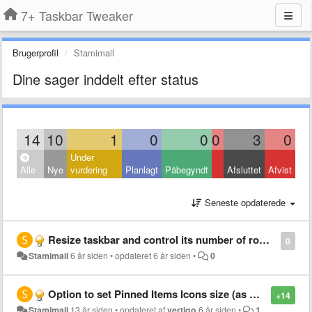
7+ Taskbar Tweaker
Brugerprofil
Stamimail
Dine sager inddelt efter status
14
10
1
0
0
0
3
0
Under
Alle
Nye
vurdering
Planlagt
Påbegyndt
Afsluttet
Afvist
Seneste opdaterede
Resize taskbar and control its number of rows by keyboard shortcuts (+1/-1 row)
0
Stamimail
6 år siden
•
opdateret
6 år siden
•
0
Option to set Pinned Items Icons size (as more small has more space on taskbar)
+14
Stamimail
13 år siden
•
opdateret af
vertigo
6 år siden
•
1