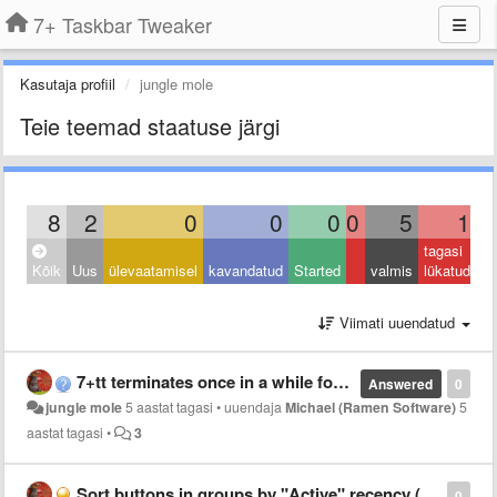
7+ Taskbar Tweaker
Kasutaja profiil
jungle mole
Teie teemad staatuse järgi
8
2
0
0
0
0
5
1
tagasi
Kõik
Uus
ülevaatamisel
kavandatud
Started
valmis
lükatud
Viimati uuendatud
7+tt terminates once in a while for unknown reason
Answered
0
jungle mole
5 aastat tagasi
•
uuendaja
Michael (Ramen Software)
5
aastat tagasi
•
3
Sort buttons in groups by "Active" recency (+options)
0