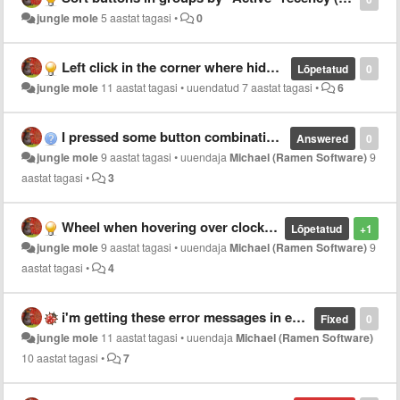
jungle mole
5 aastat tagasi
•
0
Left click in the corner where hidden Start button was to open start menu.
Lõpetatud
0
jungle mole
11 aastat tagasi
•
uuendatud
7 aastat tagasi
•
6
I pressed some button combination and now button text gone for Chrome application
Answered
0
jungle mole
9 aastat tagasi
•
uuendaja
Michael (Ramen Software)
9
aastat tagasi
•
3
Wheel when hovering over clock area doesn't work on 2nd monitor's taskbar
Lõpetatud
+1
jungle mole
9 aastat tagasi
•
uuendaja
Michael (Ramen Software)
9
aastat tagasi
•
4
i'm getting these error messages in event viewer
Fixed
0
jungle mole
11 aastat tagasi
•
uuendaja
Michael (Ramen Software)
10 aastat tagasi
•
7