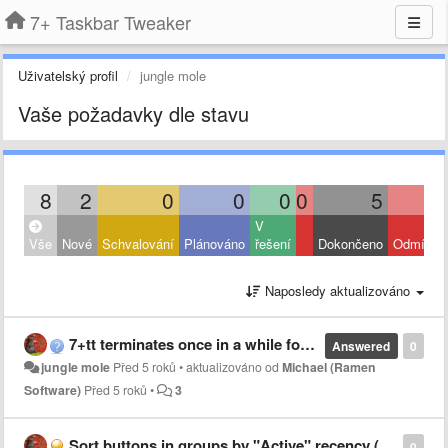
7+ Taskbar Tweaker
Uživatelský profil
jungle mole
Vaše požadavky dle stavu
8
2
0
0
0
0
5
V
Vše
Nové
Schvalování
Plánováno
řešení
Dokončeno
Odmítnut
Naposledy aktualizováno
7+tt terminates once in a while for unknown reason
Answered
0
jungle mole
Před 5 roků
•
aktualizováno od
Michael (Ramen
Software)
Před 5 roků
•
3
Sort buttons in groups by "Active" recency (+options)
0