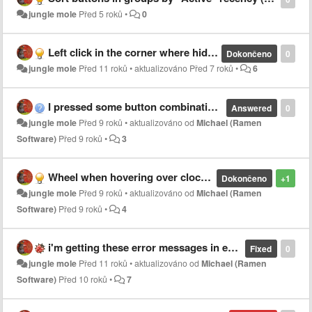
jungle mole
Před 5 roků
•
0
Left click in the corner where hidden Start button was to open start menu.
Dokončeno
0
jungle mole
Před 11 roků
•
aktualizováno
Před 7 roků
•
6
I pressed some button combination and now button text gone for Chrome application
Answered
0
jungle mole
Před 9 roků
•
aktualizováno od
Michael (Ramen
Software)
Před 9 roků
•
3
Wheel when hovering over clock area doesn't work on 2nd monitor's taskbar
Dokončeno
+1
jungle mole
Před 9 roků
•
aktualizováno od
Michael (Ramen
Software)
Před 9 roků
•
4
i'm getting these error messages in event viewer
Fixed
0
jungle mole
Před 11 roků
•
aktualizováno od
Michael (Ramen
Software)
Před 10 roků
•
7