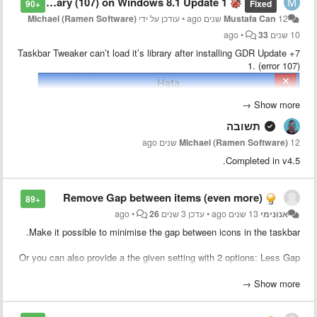
Could not load library (107) on Windows 8.1 Update 1
+90
Fixed
12 שנים ago
Mustafa Can
•
עודכן על ידי
Michael (Ramen Software)
10 שנים ago
33
•
7+ Taskbar Tweaker can’t load it’s library after installing GDR Update
1. (error 107)
Show more →
תשובה
12 שנים ago
Michael (Ramen Software)
Completed in v4.5.
Remove Gap between items (even more)
Using Windows Server 2012 R2 Datacenter (Server equivilent of
+89
Windows 8.1)
אנונימי
13 שנים ago
•
עדכן
3 שנים ago
26
•
Make it possible to minimise the gap between icons in the taskbar.
Or you can also provide a the given setting with 2 options: Less Gap
and Least Gap.
Show more →