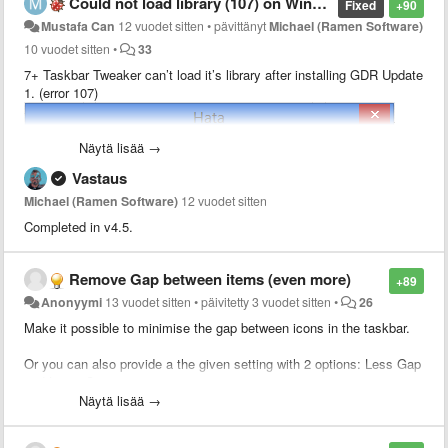
Could not load library (107) on Windows 8.1 Update 1
Fixed
+90
Mustafa Can
12 vuodet sitten
•
pävittänyt
Michael (Ramen Software)
10 vuodet sitten
•
33
7+ Taskbar Tweaker can’t load it’s library after installing GDR Update
1. (error 107)
Näytä lisää →
Vastaus
Michael (Ramen Software)
12 vuodet sitten
Completed in v4.5.
Remove Gap between items (even more)
Using Windows Server 2012 R2 Datacenter (Server equivilent of
+89
Windows 8.1)
Anonyymi
13 vuodet sitten
•
päivitetty
3 vuodet sitten
•
26
Make it possible to minimise the gap between icons in the taskbar.
Or you can also provide a the given setting with 2 options: Less Gap
and Least Gap.
Näytä lisää →