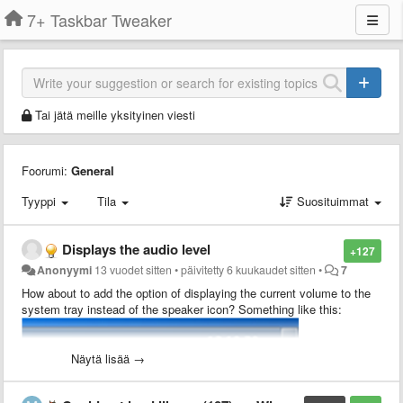
7+ Taskbar Tweaker
Tai jätä meille yksityinen viesti
Foorumi:
General
Tyyppi
Tila
Suosituimmat
Displays the audio level
+127
Anonyymi
13 vuodet sitten
•
päivitetty
6 kuukaudet sitten
•
7
How about to add the option of displaying the current volume to the
system tray instead of the speaker icon?
Something like this
:
Näytä lisää →
It would be very convenient!