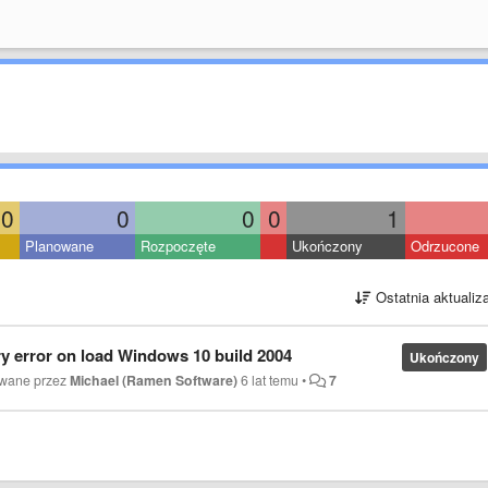
0
0
0
0
1
Planowane
Rozpoczęte
Ukończony
Odrzucone
Ostatnia aktualiz
ary error on load Windows 10 build 2004
Ukończony
owane przez
Michael (Ramen Software)
6 lat temu
•
7