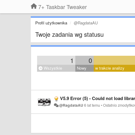
7+ Taskbar Tweaker
Profil użytkownika
@RagdataAU
Twoje zadania wg statusu
1
0
Wszystkie
Nowy
w trakcie analizy
V5.9 Error (5) - Could not load libr
@RagdataAU
6 lat temu
•
Ostatnio zmodyfik