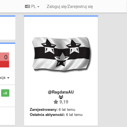
PL
Zaloguj się/Zarejestruj się
0
acja
@RagdataAU
+9
9,19
Zarejestrowany:
6 lat temu
Ostatnia aktywność:
6 lat temu