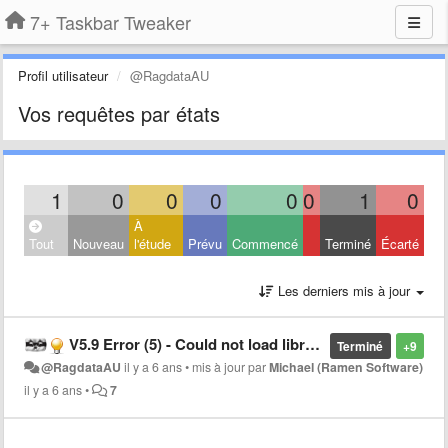
7+ Taskbar Tweaker
Profil utilisateur
@RagdataAU
Vos requêtes par états
1
0
0
0
0
0
1
0
À
Tout
Nouveau
l'étude
Prévu
Commencé
Terminé
Écarté
Les derniers mis à jour
V5.9 Error (5) - Could not load library error on load Windows 10 build 2004
Terminé
+9
@RagdataAU
il y a 6 ans
•
mis à jour par
Michael (Ramen Software)
il y a 6 ans
•
7