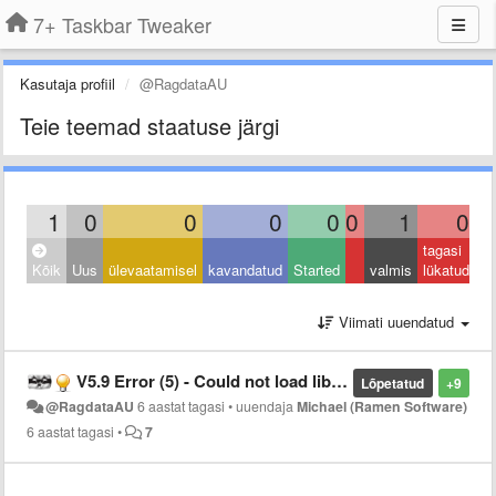
7+ Taskbar Tweaker
Kasutaja profiil
@RagdataAU
Teie teemad staatuse järgi
1
0
0
0
0
0
1
0
tagasi
Kõik
Uus
ülevaatamisel
kavandatud
Started
valmis
lükatud
Viimati uuendatud
V5.9 Error (5) - Could not load library error on load Windows 10 build 2004
Lõpetatud
+9
@RagdataAU
6 aastat tagasi
•
uuendaja
Michael (Ramen Software)
6 aastat tagasi
•
7