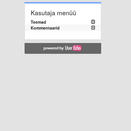
Kasutaja menüü
Teemad
4
Kommentaarid
2