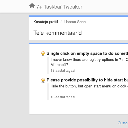
7+ Taskbar Tweaker
Kasutaja profiil
Usama Shah
Teie kommentaarid
Single click on empty space to do somet
I never knew there are registry options in 7+. 
Microsoft?
13 aastat tagasi
Please provide possibility to hide start 
Hide the button, but open start menu on clock c
13 aastat tagasi
Custo