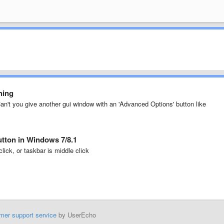
hing
Can't you give another gui window with an 'Advanced Options' button like
button in Windows 7/8.1
lick, or taskbar is middle click
mer support service
by UserEcho