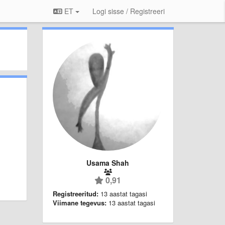
ET
Logi sisse / Registreeri
Usama Shah
0,91
Registreeritud:
13 aastat tagasi
Viimane tegevus:
13 aastat tagasi