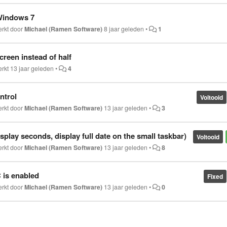
 Windows 7
erkt door
Michael (Ramen Software)
8 jaar geleden
•
1
creen instead of half
erkt
13 jaar geleden
•
4
ntrol
Voltooid
erkt door
Michael (Ramen Software)
13 jaar geleden
•
3
splay seconds, display full date on the small taskbar)
Voltooid
erkt door
Michael (Ramen Software)
13 jaar geleden
•
8
 is enabled
Fixed
erkt door
Michael (Ramen Software)
13 jaar geleden
•
0