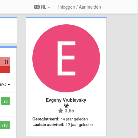
NL
Inloggen / Aanmelden
0
erkt
Evgeny Vrublevsky
+3
3,65
Geregistreerd:
14 jaar geleden
Laatste activiteit:
12 jaar geleden
+10