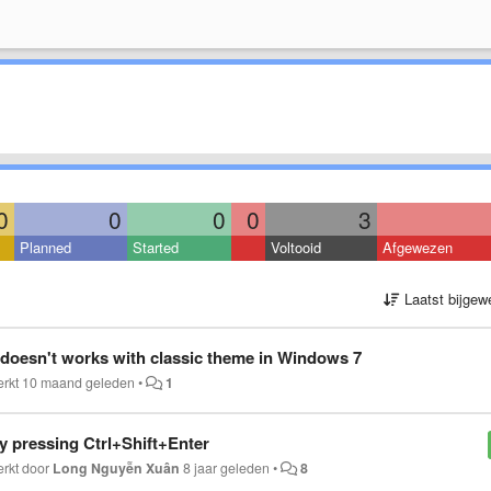
0
0
0
0
3
Planned
Started
Voltooid
Afgewezen
Laatst bijgew
doesn't works with classic theme in Windows 7
erkt
10 maand geleden
•
1
y pressing Ctrl+Shift+Enter
erkt door
Long Nguyễn Xuân
8 jaar geleden
•
8