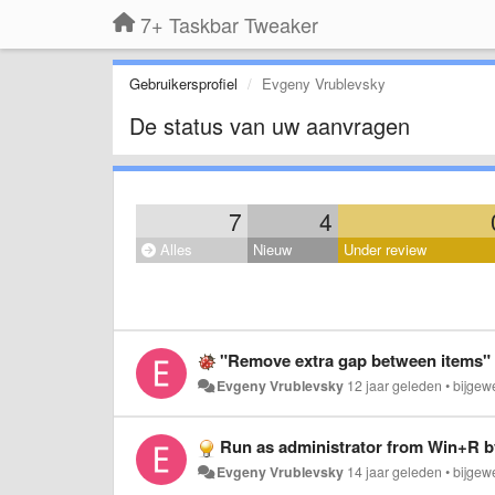
7+ Taskbar Tweaker
Gebruikersprofiel
Evgeny Vrublevsky
De status van uw aanvragen
7
4
Alles
Nieuw
Under review
"Remove extra gap between items" 
Evgeny Vrublevsky
12 jaar geleden
•
bijgew
Run as administrator from Win+R b
Evgeny Vrublevsky
14 jaar geleden
•
bijgew