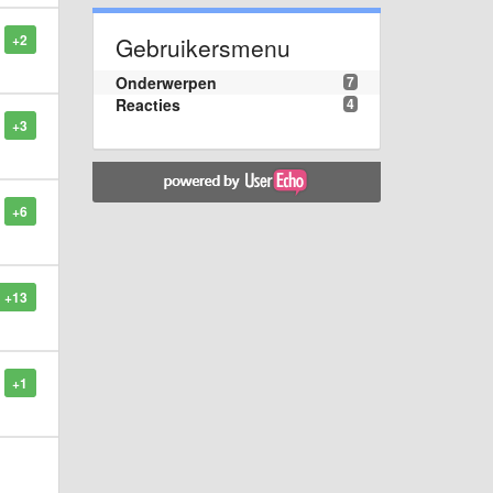
+2
Gebruikersmenu
Onderwerpen
7
Reacties
4
+3
+6
+13
+1