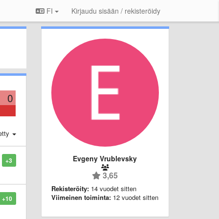
FI
Kirjaudu sisään / rekisteröidy
0
etty
Evgeny Vrublevsky
+3
3,65
Rekisteröity:
14 vuodet sitten
Viimeinen toiminta:
12 vuodet sitten
+10