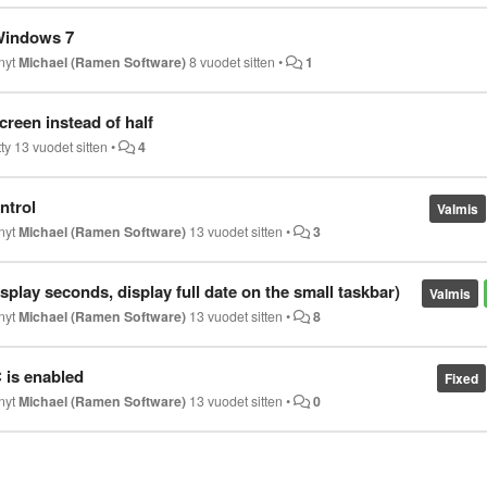
 Windows 7
änyt
Michael (Ramen Software)
8 vuodet sitten
•
1
creen instead of half
tty
13 vuodet sitten
•
4
ntrol
Valmis
änyt
Michael (Ramen Software)
13 vuodet sitten
•
3
splay seconds, display full date on the small taskbar)
Valmis
änyt
Michael (Ramen Software)
13 vuodet sitten
•
8
 is enabled
Fixed
änyt
Michael (Ramen Software)
13 vuodet sitten
•
0