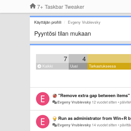
7+ Taskbar Tweaker
Käyttäjän profiili
Evgeny Vrublevsky
Pyyntösi tilan mukaan
7
4
Kaikki
Uusi
Tarkastuksessa
"Remove extra gap between items" 
Evgeny Vrublevsky
12 vuodet sitten
•
päivite
Run as administrator from Win+R b
Evgeny Vrublevsky
14 vuodet sitten
•
pävitt