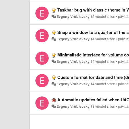
Taskbar bug with classic theme in
Evgeny Vrublevsky
12 vuodet sitten
•
pävitt
Snap a window to a quarter of the s
Evgeny Vrublevsky
14 vuodet sitten
•
päivite
Minimalistic interface for volume co
Evgeny Vrublevsky
14 vuodet sitten
•
pävitt
Custom format for date and time (di
Evgeny Vrublevsky
14 vuodet sitten
•
pävitt
Automatic updates failed when UAC
Evgeny Vrublevsky
13 vuodet sitten
•
pävitt