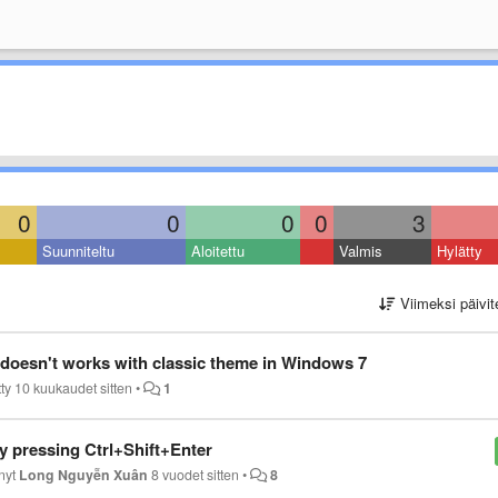
0
0
0
0
3
Suunniteltu
Aloitettu
Valmis
Hylätty
Viimeksi päivit
doesn't works with classic theme in Windows 7
tty
10 kuukaudet sitten
•
1
y pressing Ctrl+Shift+Enter
änyt
Long Nguyễn Xuân
8 vuodet sitten
•
8