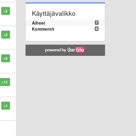
+2
Käyttäjävalikko
Aiheet
7
Kommentit
4
+3
+6
+13
+1