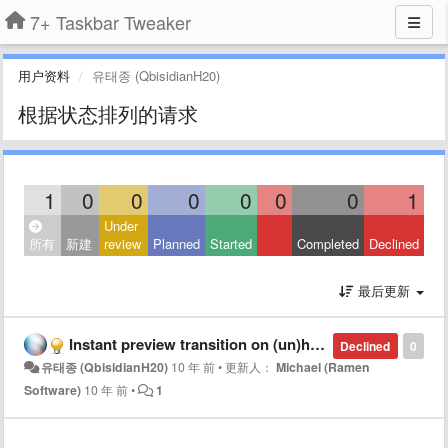
7+ Taskbar Tweaker
用户资料
유태종 (QbisidianH20)
根据状态排列的请求
1
0
0
0
0
0
0
1
Under
所有
新建
review
Planned
Started
Completed
Declined
最后更新
Instant preview transition on (un)hover (Custom delay)
Declined
0
유태종 (QbisidianH20)
10 年 前
•
更新人：
Michael (Ramen
Software)
10 年 前
•
1