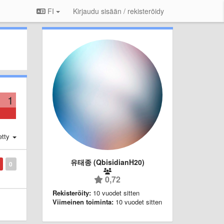
FI
Kirjaudu sisään / rekisteröidy
1
etty
유태종 (QbisidianH20)
0
0,72
Rekisteröity:
10 vuodet sitten
Viimeinen toiminta:
10 vuodet sitten