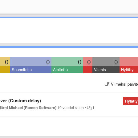
0
0
0
0
0
Suunniteltu
Aloitettu
Valmis
Hylätty
Viimeksi päivit
over (Custom delay)
Hylätty
ttänyt
Michael (Ramen Software)
10 vuodet sitten
•
1