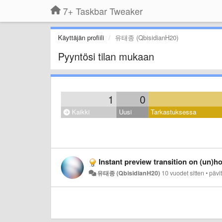
7+ Taskbar Tweaker
Käyttäjän profiili
유태종 (QbisidianH20)
Pyyntösi tilan mukaan
1
0
Kaikki
Uusi
Tarkastuksessa
Instant preview transition on (un)h
유태종 (QbisidianH20)
10 vuodet sitten
•
pävi