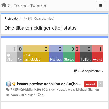
7+ Taskbar Tweaker
Profilside
유태종 (QbisidianH20)
Dine tilbakemeldinger etter status
1
0
0
0
0
0
0
1
Under
Alle
Ny
anmeldelse
Planlagt
Started
Fullført
Avvist
Sist oppdaterte
Instant preview transition on (un)hover (Custom delay)
Avvist
0
유태종 (QbisidianH20)
10 år siden
•
oppdatert av
Michael (Ramen
Software)
10 år siden
•
1