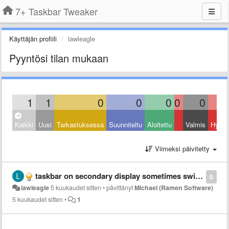
7+ Taskbar Tweaker
Käyttäjän profiili
lawleagle
Pyyntösi tilan mukaan
1
1
0
0
0
0
0
Kaikki
Uusi
Tarkastuksessa
Suunniteltu
Aloitettu
Valmis
Hylätt
Viimeksi päivitetty
taskbar on secondary display sometimes switches to primary display
0
lawleagle
5 kuukaudet sitten
•
pävittänyt
Michael (Ramen Software)
5 kuukaudet sitten
•
1