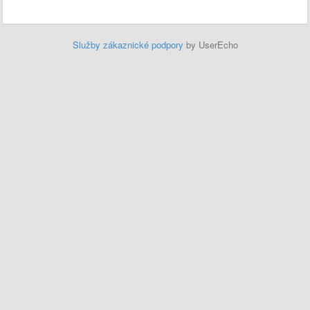
Služby zákaznické podpory
by UserEcho