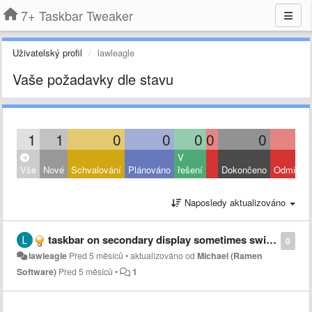
7+ Taskbar Tweaker
Uživatelský profil
lawleagle
Vaše požadavky dle stavu
1
1
0
0
0
0
0
V
Vše
Nové
Schvalování
Plánováno
řešení
Dokončeno
Odmítnut
Naposledy aktualizováno
taskbar on secondary display sometimes switches to primary display
0
lawleagle
Před 5 měsíců
•
aktualizováno od
Michael (Ramen
Software)
Před 5 měsíců
•
1