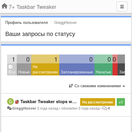
7+ Taskbar Tweaker
Профиль пользователя
GreggHoover
Ваши запросы по статусу
1
0
1
0
0
0
На
Все
Новые
рассмотрении
Запланированные
Начатые
Завер
Со свежими изменениями
Taskbar Tweaker stops working when application is maximized from the tool tray
На рассмотрении
+1
GreggHoover
3 года назад
•
обновлен
3 года назад
•
4